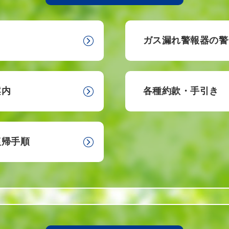
ガス漏れ警報器の警
案内
各種約款・手引き
復帰手順